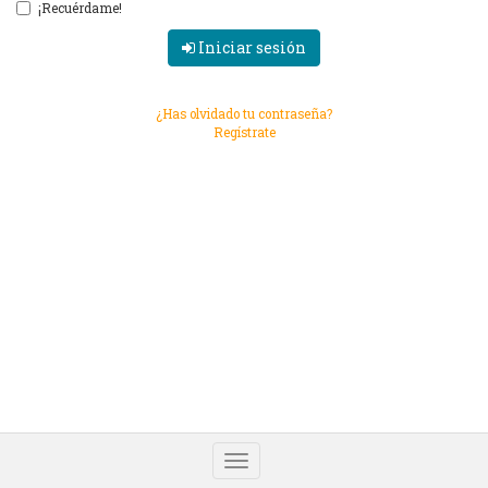
¡Recuérdame!
Iniciar sesión
¿Has olvidado tu contraseña?
Regístrate
Alternar
navegación