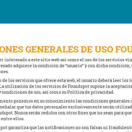
ONES GENERALES DE USO F
er interesado a este sitio web así como el uso de los servicios v
esado adquiere la condición de “usuario” y con dicha condición, 
ones.
 de los servicios que ofrece esta web, el usuario deberá leer los
La utilización de los servicios de Foundspot supone la aceptació
 condiciones de uso, así como su Política de privacidad.
mento ponemos en su conocimiento las condiciones generales d
eñalar que tus datos personales exclusivamente serán utilizad
ndspot. Nunca serán cedidos con otros fines que no sean para que
entre ellos.
pot garantiza que las notificaciones no son falsas ni fraudulenta