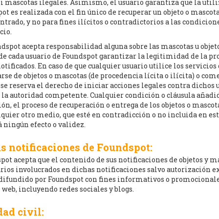
i mascotas ilegales. Asimismo, el usuario garantiza que la utili
ot es realizada con el fin único de recuperar un objeto o mascot
trado, y no para fines ilícitos o contradictorios a las condicio
cio.
dspot acepta responsabilidad alguna sobre las mascotas u objeto
de cada usuario de Foundspot garantizar la legitimidad de la pr
otificados. En caso de que cualquier usuario utilice los servicios
rse de objetos o mascotas (de procedencia lícita o ilícita) o com
e reserva el derecho de iniciar acciones legales contra dichos 
la autoridad competente. Cualquier condición o cláusula añadid
ión, el proceso de recuperación o entrega de los objetos o mascot
alquier otro medio, que esté en contradicción o no incluida en e
 ningún efecto o validez.
as notificaciones de Foundspot:
pot acepta que el contenido de sus notificaciones de objetos y m
rios involucrados en dichas notificaciones salvo autorización e
ifundido por Foundspot con fines informativos o promocionales
 web, incluyendo redes sociales y blogs.
ad civil: