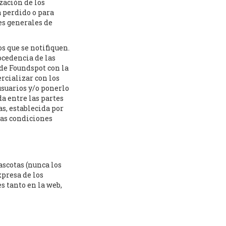
zación de los
a perdido o para
nes generales de
s que se notifiquen.
ocedencia de las
 de Foundspot con la
ercializar con los
usuarios y/o ponerlo
a entre las partes
as, establecida por
stas condiciones
ascotas (nunca los
xpresa de los
 tanto en la web,