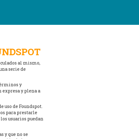
OUNDSPOT
inculados al mismo,
una serie de
 términos y
n expresa y plena a
e uso de Foundspot.
os para prestarle
 los usuarios puedan
s y que no se