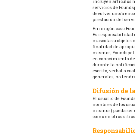
incluyen artículos n
servicios de Foundsp
devolver uno/a encon
prestación del servi
En ningún caso Foun
Es responsabilidad 
mascotas u objetos n
finalidad de apropia
mismos, Foundspot s
en conocimiento de 
durante la notificac
escrito, verbal o cu
generales, no tendrá
Difusión de l
El usuario de Founds
nombres de los usua
mismos) pueda ser d
como en otros sitios
Responsabilid